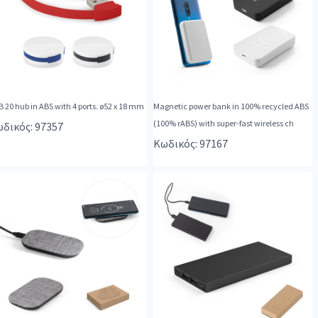
 20 hub in ABS with 4 ports. ø52 x 18 mm
Magnetic power bank in 100% recycled ABS
(100% rABS) with super-fast wireless ch
δικός: 97357
Κωδικός: 97167