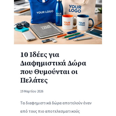
Ο
Τ
Υ
Π
Ί
Α
:
Η
10 Ιδέες για
Δ
Διαφημιστικά Δώρα
Ι
Α
που Θυμούνται οι
Χ
Πελάτες
Ρ
Ο
19 Μαρτίου 2026
Ν
Ι
Τα διαφημιστικά δώρα αποτελούν έναν
Κ
από τους πιο αποτελεσματικούς
Ή