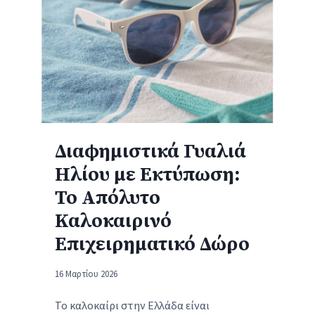
Υ
Ε
Χ
Σ
Η
Γ
Μ
Ι
Έ
Α
Ν
Δ
Ο
Ι
Δ
Α
Διαφημιστικά Γυαλιά
Ι
Φ
Ηλίου με Εκτύπωση:
Α
Η
Φ
Μ
Το Απόλυτο
Η
Ι
Καλοκαιρινό
Μ
Σ
Επιχειρηματικό Δώρο
Ι
Τ
Σ
Ι
16 Μαρτίου 2026
Τ
Κ
Ι
Ά
Το καλοκαίρι στην Ελλάδα είναι
Κ
Δ