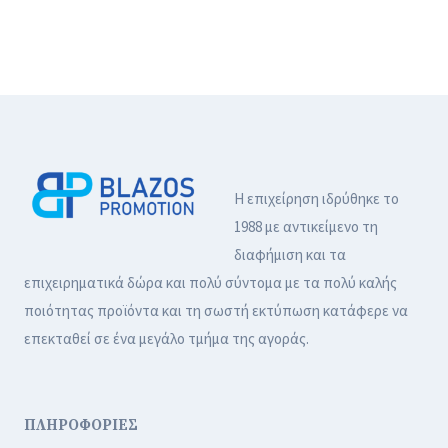
Ι
Ε
Σ
Λ
Τ
Ά
Ι
Τ
Κ
Ε
Ά
Σ
Γ
Υ
Η επιχείρηση ιδρύθηκε το
Α
1988 με αντικείμενο τη
Λ
διαφήμιση και τα
Ι
επιχειρηματικά δώρα και πολύ σύντομα με τα πολύ καλής
Ά
ποιότητας προϊόντα και τη σωστή εκτύπωση κατάφερε να
Η
επεκταθεί σε ένα μεγάλο τμήμα της αγοράς.
Λ
Ί
Ο
Υ
ΠΛΗΡΟΦΟΡΙΕΣ
Μ