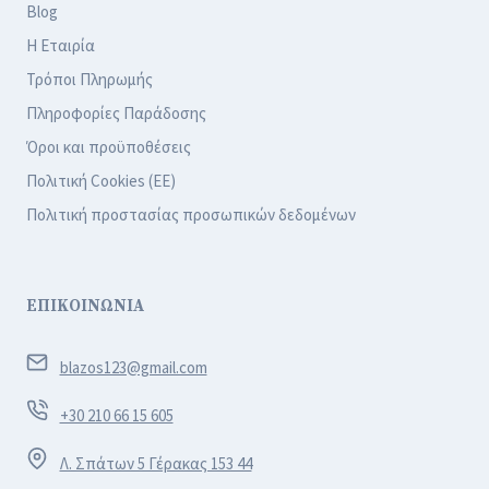
Blog
Ε
Η Εταιρία
Ε
Κ
Τρόποι Πληρωμής
Τ
Πληροφορίες Παράδοσης
Ύ
Όροι και προϋποθέσεις
Π
Πολιτική Cookies (ΕΕ)
Ω
Πολιτική προστασίας προσωπικών δεδομένων
Σ
Η
:
Τ
ΕΠΙΚΟΙΝΩΝΙΑ
Ο
Α
blazos123@gmail.com
Π
Ό
+30 210 66 15 605
Λ
Υ
Λ. Σπάτων 5 Γέρακας 153 44
Τ