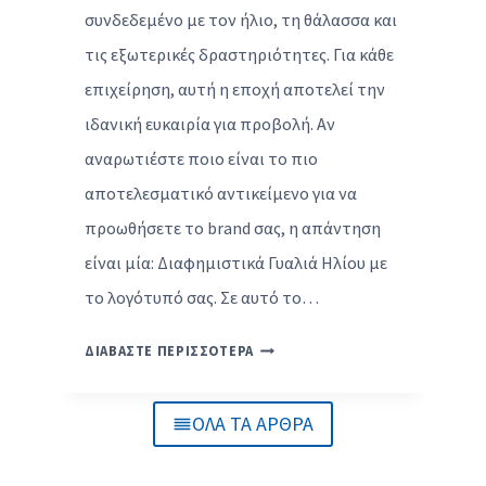
συνδεδεμένο με τον ήλιο, τη θάλασσα και
Ό
Ώ
Δ
Ρ
τις εξωτερικές δραστηριότητες. Για κάθε
Ώ
Α
επιχείρηση, αυτή η εποχή αποτελεί την
Ρ
Π
ιδανική ευκαιρία για προβολή. Αν
Ο
Ο
αναρωτιέστε ποιο είναι το πιο
.
Υ
Θ
αποτελεσματικό αντικείμενο για να
Υ
προωθήσετε το brand σας, η απάντηση
Μ
είναι μία: Διαφημιστικά Γυαλιά Ηλίου με
Ο
το λογότυπό σας. Σε αυτό το…
Ύ
Ν
Δ
Τ
ΔΙΑΒΑΣΤΕ ΠΕΡΙΣΣΟΤΕΡΑ
Ι
Α
Α
Ι
ΌΛΑ ΤΑ ΆΡΘΡΑ
Φ
Ο
Η
Ι
Μ
Π