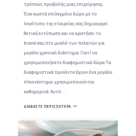
τρόπους προβολής μιας επιχείρησης.
Τ
Ένα σωστά επιλεγμένο δώρο με το
Έ
Χ
λογότυπο της εταιρείας σας δημιουργεί
Ν
θετική εντύπωση και να κρατήσει το
Η
brand σας στο μυαλό των πελατών για
Π
Ί
μεγάλο χρονικό διάστημα. Γιατί να
Σ
χρησιμοποιήσετε διαφημιστικά δώρα Τα
Ω
διαφημιστικά προϊόντα έχουν ένα μεγάλο
Α
πλεονέκτημα: χρησιμοποιούνται
Π
Ό
καθημερινά. Αυτό…
Τ
Ο
1
ΔΙΑΒΑΣΤΕ ΠΕΡΙΣΣΟΤΕΡΑ
Ε
0
Π
Ι
Ι
Δ
Τ
Έ