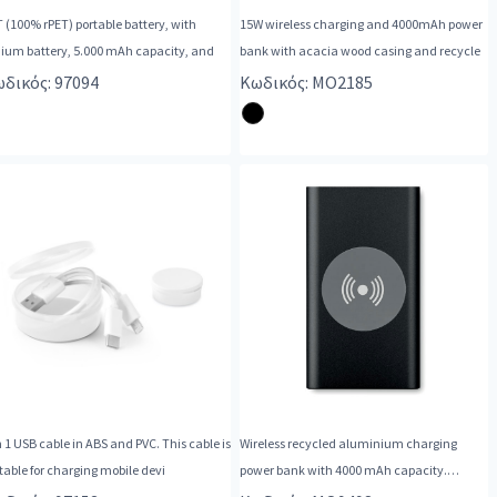
 (100% rPET) portable battery, with
15W wireless charging and 4000mAh power
hium battery, 5.000 mAh capacity, and
bank with acacia wood casing and recycle
δικός: 97094
Κωδικός: MO2185
n 1 USB cable in ABS and PVC. This cable is
Wireless recycled aluminium charging
table for charging mobile devi
power bank with 4000 mAh capacity.
Includes