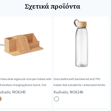
Σχετικά προϊόντα
mboo desk organizer and pen holder with
Glass bottle with bamboo lid and TPU
W wireless charging phone stand. Out
holder. Not suitable for carbonated drinks
δικός: MO6345
Κωδικός: MO6246