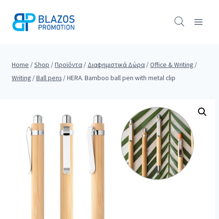
Skip
to
content
Home
/
Shop
/
Προϊόντα
/
Διαφημιστικά Δώρα
/
Office & Writing
/
Writing
/
Ball pens
/
HERA. Bamboo ball pen with metal clip