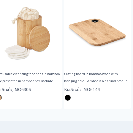
reusable cleansing face pads in bamboo
Cutting board in bamboo wood with
re presented in bamboo box. Include
hanging hole. Bamboo is a natural product,
the
δικός: MO6306
Κωδικός: MO6144