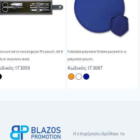
icure set in rectangular PU pouch. All 6
Foldable polyester frisbee packed in a
ls in stainless steel.
polyester pouch.
δικός: IT3059
Κωδικός: IT3087
Η επιχείρηση ιδρύθηκε το