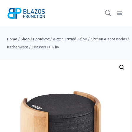
Skip
to
content
Home
/
Shop
/
Προϊόντα
/
Διαφημιστικά Δώρα
/
Kitchen & accessories
/
Kitchenware
/
Coasters
/
BAHIA