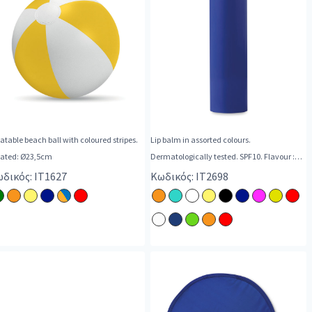
latable beach ball with coloured stripes.
Lip balm in assorted colours.
flated: Ø23,5cm
Dermatologically tested. SPF10. Flavour :
Vanilla.
δικός: IT1627
Κωδικός: IT2698