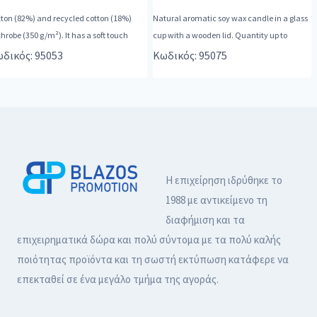
ton (82%) and recycled cotton (18%)
Natural aromatic soy wax candle in a glass
hrobe (350 g/m²). It has a soft touch
cup with a wooden lid. Quantity up to
δικός: 95053
Κωδικός: 95075
Η επιχείρηση ιδρύθηκε το
1988 με αντικείμενο τη
διαφήμιση και τα
επιχειρηματικά δώρα και πολύ σύντομα με τα πολύ καλής
ποιότητας προϊόντα και τη σωστή εκτύπωση κατάφερε να
επεκταθεί σε ένα μεγάλο τμήμα της αγοράς.