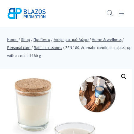
Skip
to
content
Home
/
Shop
/
Προϊόντα
/
Διαφημιστικά Δώρα
/
Home & wellness
/
Personal care
/
Bath accessories
/
ZEN 180. Aromatic candle in a glass cup
with a cork lid 180 g