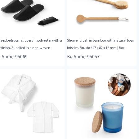
sex bedroom slippers in polyester with a
Shower brush in bamboo with natural boar
t finish. Supplied in a non-woven
bristles. Brush: 447 x 82 x 12 mm | Box
δικός: 95069
Κωδικός: 95057