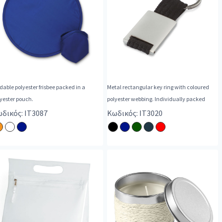
dable polyester frisbee packed in a
Metal rectangular key ring with coloured
yester pouch.
polyester webbing. Individually packed
δικός: IT3087
Κωδικός: IT3020