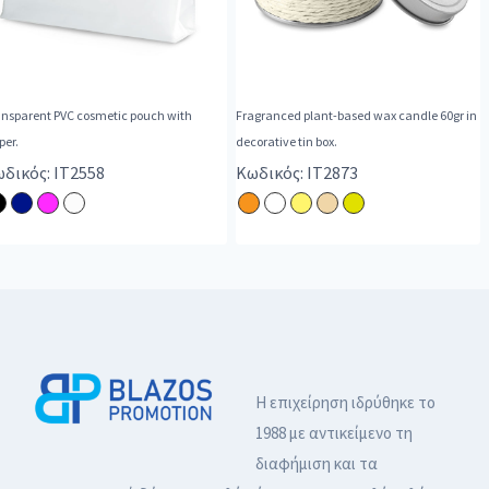
ansparent PVC cosmetic pouch with
Fragranced plant-based wax candle 60gr in
per.
decorative tin box.
δικός: IT2558
Κωδικός: IT2873
Η επιχείρηση ιδρύθηκε το
1988 με αντικείμενο τη
διαφήμιση και τα