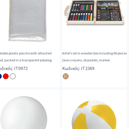
dable plastic poncho with attached
Artist’s set in wooden box including 66 pieces
d, packed in a transparent polybag.
(wax crayons, oil pastels, marker
δικός: IT0972
Κωδικός: IT2369