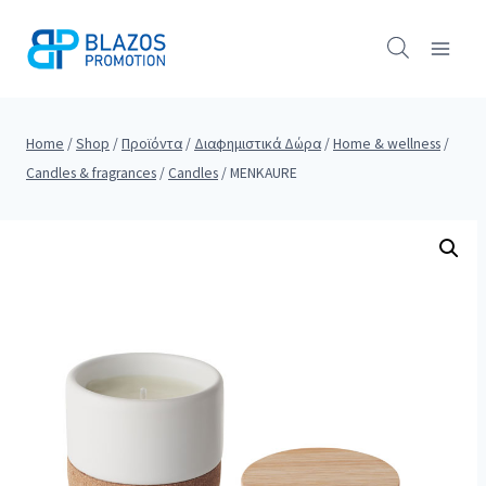
Skip
to
content
Home
/
Shop
/
Προϊόντα
/
Διαφημιστικά Δώρα
/
Home & wellness
/
Candles & fragrances
/
Candles
/
MENKAURE