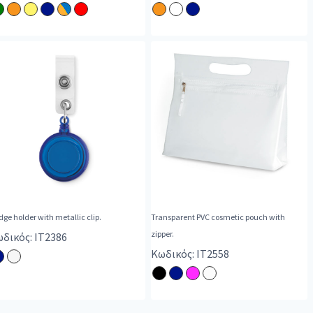
ge holder with metallic clip.
Transparent PVC cosmetic pouch with
zipper.
δικός: IT2386
Κωδικός: IT2558