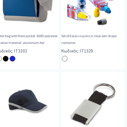
ler bag with front pocket. 600D polyester.
Set of 6 wax crayons in clear pen shape
lation material: aluminium foil
container.
δικός: IT3101
Κωδικός: IT1329