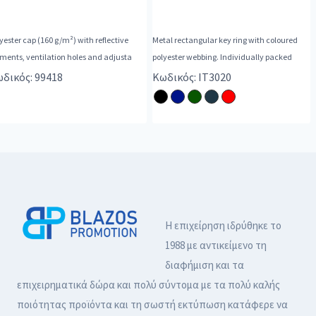
yester cap (160 g/m²) with reflective
Metal rectangular key ring with coloured
ments, ventilation holes and adjusta
polyester webbing. Individually packed
δικός: 99418
Κωδικός: IT3020
Η επιχείρηση ιδρύθηκε το
1988 με αντικείμενο τη
διαφήμιση και τα
επιχειρηματικά δώρα και πολύ σύντομα με τα πολύ καλής
ποιότητας προϊόντα και τη σωστή εκτύπωση κατάφερε να