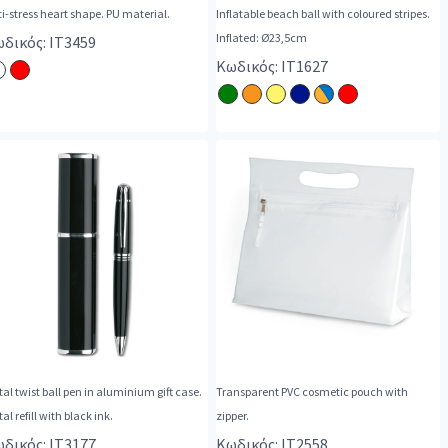
i-stress heart shape. PU material.
Inflatable beach ball with coloured stripes.
Inflated: Ø23,5cm
δικός: IT3459
Κωδικός: IT1627
al twist ball pen in aluminium gift case.
Transparent PVC cosmetic pouch with
al refill with black ink.
zipper.
δικός: IT3177
Κωδικός: IT2558