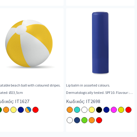
latable beach ball with coloured stripes.
Lip balm in assorted colours.
flated: Ø23,5cm
Dermatologically tested. SPF10. Flavour :
Vanilla.
δικός: IT1627
Κωδικός: IT2698