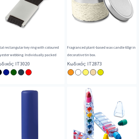
al rectangular key ring with coloured
Fragranced plant-based wax candle 60gr in
yester webbing. Individually packed
decorative tin box.
δικός: IT3020
Κωδικός: IT2873