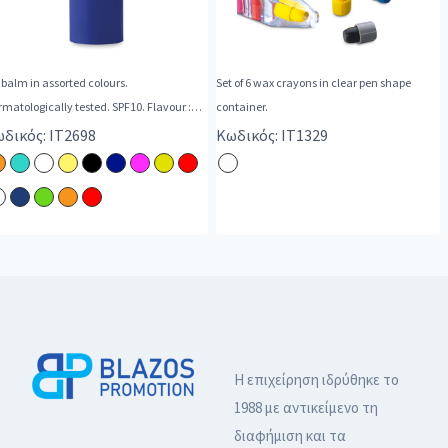
 balm in assorted colours.
Set of 6 wax crayons in clear pen shape
matologically tested. SPF10. Flavour :
container.
illa.
δικός: IT2698
Κωδικός: IT1329
Η επιχείρηση ιδρύθηκε το
1988 με αντικείμενο τη
διαφήμιση και τα