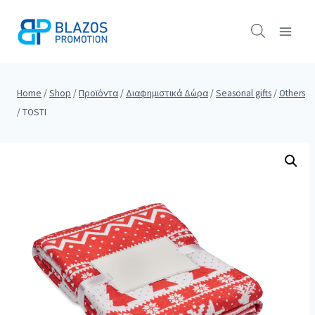
Skip
to
content
Home
/
Shop
/
Προϊόντα
/
Διαφημιστικά Δώρα
/
Seasonal gifts
/
Others
/
TOSTI