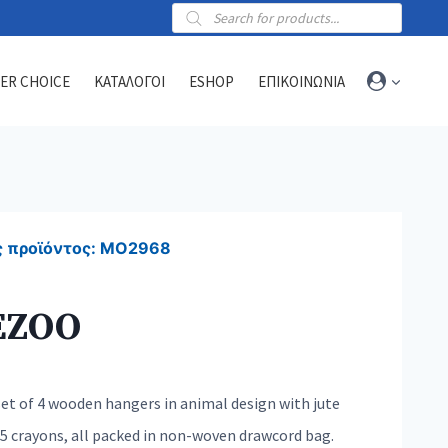
Products
search
ER CHOICE
ΚΑΤΑΛΟΓΟΙ
ESHOP
ΕΠΙΚΟΙΝΩΝΙΑ
Towels
Sports towels
 προϊόντος:
MO2968
Blankets
Beach & hammam towels
EZOO
set of 4 wooden hangers in animal design with jute
 5 crayons, all packed in non-woven drawcord bag.