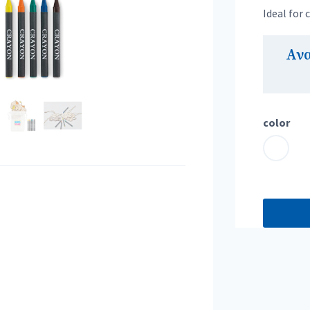
Ideal for 
Αν
color