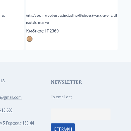
ner.
Artist’s set in wooden box including 66 pieces (wax crayons, oil
pastels, marker
Κωδικός: IT2369
ΙΑ
NEWSLETTER
3@gmail.com
Το email σας
6 15 605
ν 5 Γέρακας 153 44