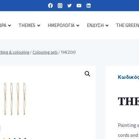
ΩΡΑ
THEMES
ΗΜΕΡΟΛΟΓΙΑ
ΕΝΔΥΣΗ
THE GREEN
iting & colouring
/
Colouring sets
/
THEZOO
Lipbalms
Care essentials
Diffusers & scents
Sun lotions
Mirrors
Candles
Κωδικός
Nail kits
Soaps & gels
TH
Heat & cold pads
Bath accessories
Toiletry & cosmetic bags
Painting 
cords and