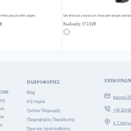
metic pouch with zipper.
Set of 6 wax crayons in clear pen shape contai
8
Κωδικός: IT1329
ΕΠΙΚΟΙΝΩΝ
ΠΛΗΡΟΦΟΡΙΕΣ
 1988
Blog
blazos12
ιση
Η Εταιρία
ρα
+30 210 6
Τρόποι Πληρωμής
αι
Πληροφορίες Παράδοσης
Λ. Σπάτω
λο
Όροι και προϋποθέσεις