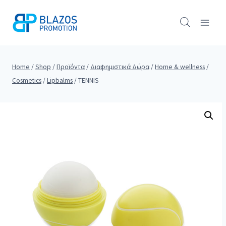
Skip
to
content
Home
/
Shop
/
Προϊόντα
/
Διαφημιστικά Δώρα
/
Home & wellness
/
Cosmetics
/
Lipbalms
/
TENNIS