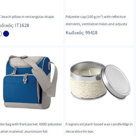
 beach pillow in rectangular shape.
Polyester cap (160 g/m²) with reflective
elements, ventilation holes and adjusta
δικός: IT1628
Κωδικός: 99418
ler bag with front pocket. 600D polyester.
Fragranced plant-based wax candle 60gr in
lation material: aluminium foil
decorative tin box.