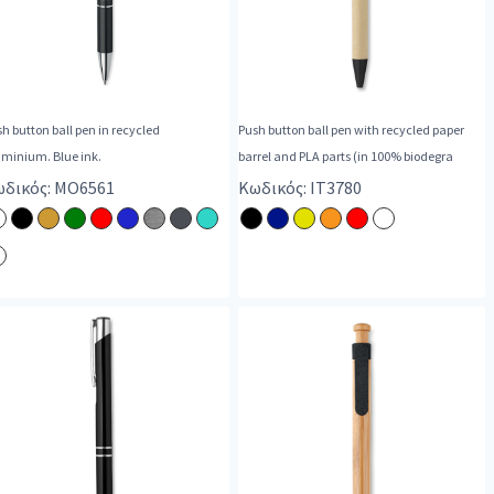
h button ball pen in recycled
Push button ball pen with recycled paper
uminium. Blue ink.
barrel and PLA parts (in 100% biodegra
δικός: MO6561
Κωδικός: IT3780