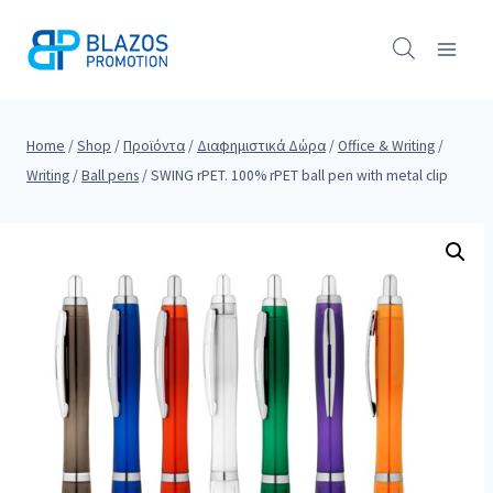
Skip
to
content
Home
/
Shop
/
Προϊόντα
/
Διαφημιστικά Δώρα
/
Office & Writing
/
Writing
/
Ball pens
/
SWING rPET. 100% rPET ball pen with metal clip