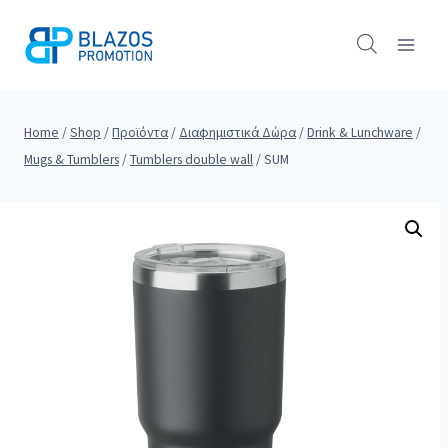
Skip
to
content
Home
/
Shop
/
Προϊόντα
/
Διαφημιστικά Δώρα
/
Drink & Lunchware
/
Mugs & Tumblers
/
Tumblers double wall
/
SUM