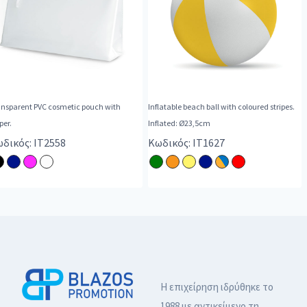
ansparent PVC cosmetic pouch with
Inflatable beach ball with coloured stripes.
per.
Inflated: Ø23,5cm
δικός: IT2558
Κωδικός: IT1627
Η επιχείρηση ιδρύθηκε το
1988 με αντικείμενο τη