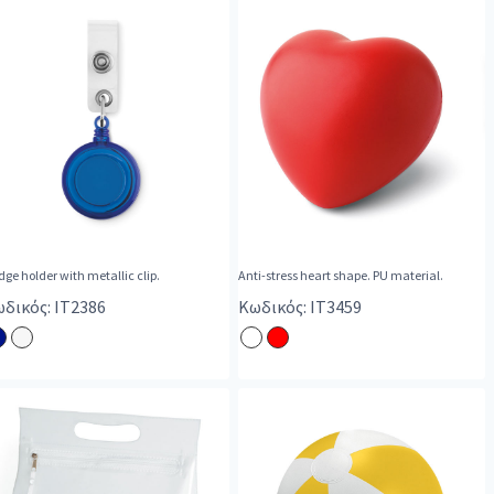
ge holder with metallic clip.
Anti-stress heart shape. PU material.
δικός: IT2386
Κωδικός: IT3459