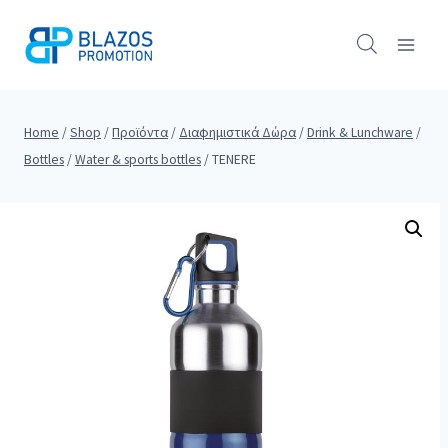
Skip
to
content
Home
/
Shop
/
Προϊόντα
/
Διαφημιστικά Δώρα
/
Drink & Lunchware
/
Bottles
/
Water & sports bottles
/
TENERE