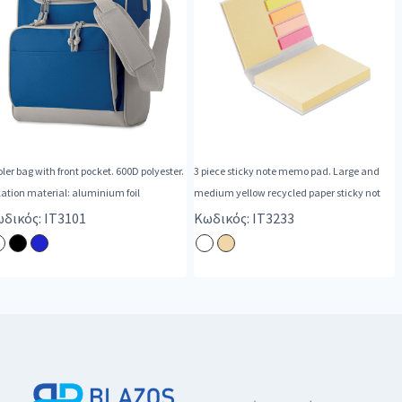
ler bag with front pocket. 600D polyester.
3 piece sticky note memo pad. Large and
lation material: aluminium foil
medium yellow recycled paper sticky not
δικός: IT3101
Κωδικός: IT3233