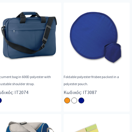
cument bag in 600D polyester with
Foldable polyester frisbee packed in a
ustable shoulder strap.
polyester pouch.
δικός: IT2074
Κωδικός: IT3087