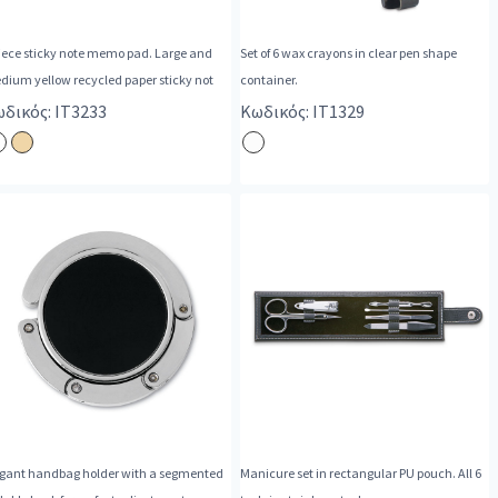
iece sticky note memo pad. Large and
Set of 6 wax crayons in clear pen shape
medium yellow recycled paper sticky not
container.
δικός: IT3233
Κωδικός: IT1329
egant handbag holder with a segmented
Manicure set in rectangular PU pouch. All 6