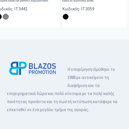
dable hook for perfect adjustment.
tools in stainless steel.
δικός: IT3441
Κωδικός: IT3059
Η επιχείρηση ιδρύθηκε το
1988 με αντικείμενο τη
διαφήμιση και τα
επιχειρηματικά δώρα και πολύ σύντομα με τα πολύ καλής
ποιότητας προϊόντα και τη σωστή εκτύπωση κατάφερε να
επεκταθεί σε ένα μεγάλο τμήμα της αγοράς.