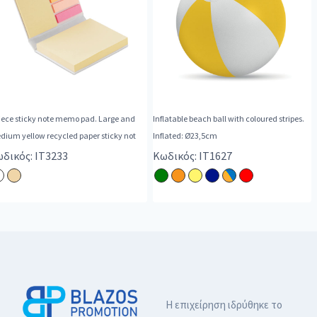
iece sticky note memo pad. Large and
Inflatable beach ball with coloured stripes.
medium yellow recycled paper sticky not
Inflated: Ø23,5cm
δικός: IT3233
Κωδικός: IT1627
Η επιχείρηση ιδρύθηκε το