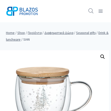
Skip
to
content
Home
/
Shop
/
Προϊόντα
/
Διαφημιστικά Δώρα
/
Seasonal gifts
/
Drink &
lunchware
/
SIAN