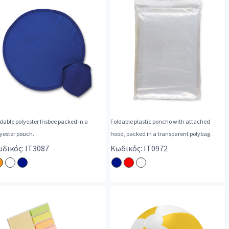
dable polyester frisbee packed in a
Foldable plastic poncho with attached
yester pouch.
hood, packed in a transparent polybag.
δικός: IT3087
Κωδικός: IT0972