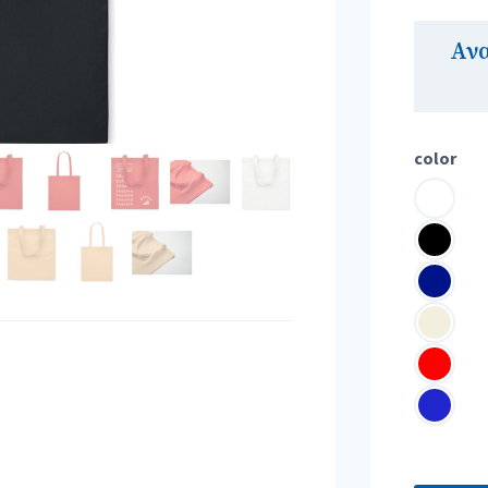
Αν
color