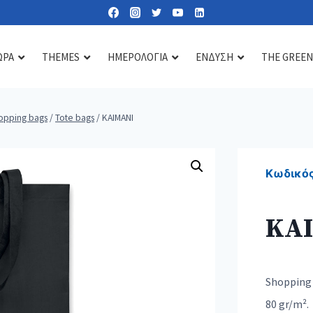
ΩΡΑ
THEMES
ΗΜΕΡΟΛΟΓΙΑ
ΕΝΔΥΣΗ
THE GREEN
opping bags
/
Tote bags
/
KAIMANI
Lipbalms
Care essentials
Diffusers & scents
Sun lotions
Mirrors
Candles
Κωδικός
Nail kits
Soaps & gels
KA
Heat & cold pads
Bath accessories
Toiletry & cosmetic bags
Shopping 
80 gr/m².