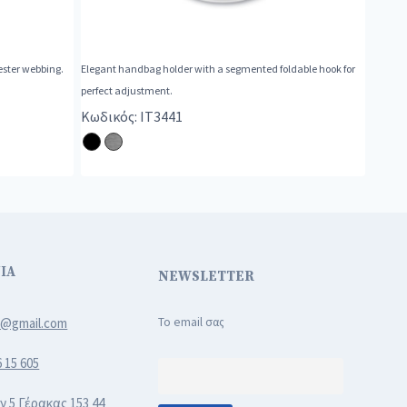
ester webbing.
Elegant handbag holder with a segmented foldable hook for
perfect adjustment.
Κωδικός: IT3441
ΙΑ
NEWSLETTER
3@gmail.com
Το email σας
6 15 605
ν 5 Γέρακας 153 44