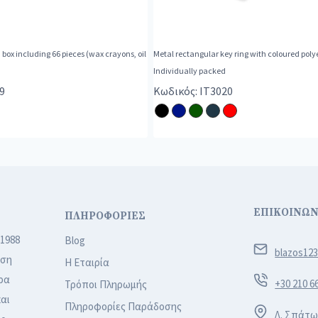
n box including 66 pieces (wax crayons, oil
Metal rectangular key ring with coloured poly
Individually packed
9
Κωδικός: IT3020
ΕΠΙΚΟΙΝΩΝ
ΠΛΗΡΟΦΟΡΙΕΣ
 1988
Blog
blazos12
ιση
Η Εταιρία
ρα
+30 210 6
Τρόποι Πληρωμής
αι
Πληροφορίες Παράδοσης
Λ. Σπάτω