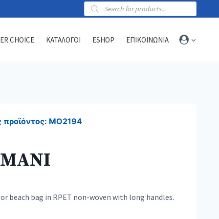
Products
search
ER CHOICE
ΚΑΤΑΛΟΓΟΙ
ESHOP
ΕΠΙΚΟΙΝΩΝΙΑ
Towels
Sports towels
 προϊόντος:
MO2194
Blankets
Beach & hammam towels
IMANI
or beach bag in RPET non-woven with long handles.