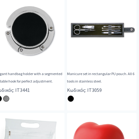
egant handbag holder with a segmented
Manicure set in rectangular PU pouch. All 6
dable hook for perfect adjustment.
tools in stainless steel.
δικός: IT3441
Κωδικός: IT3059