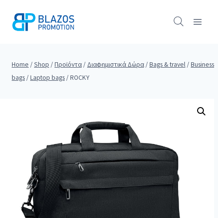
Skip
to
content
Home
/
Shop
/
Προϊόντα
/
Διαφημιστικά Δώρα
/
Bags & travel
/
Business
bags
/
Laptop bags
/
ROCKY