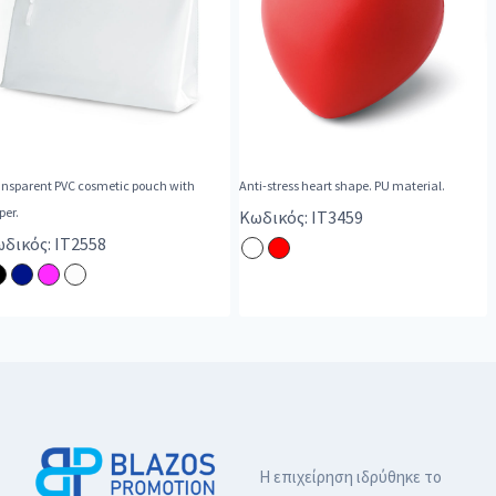
ansparent PVC cosmetic pouch with
Anti-stress heart shape. PU material.
per.
Κωδικός: IT3459
δικός: IT2558
Η επιχείρηση ιδρύθηκε το