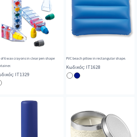
 of 6 wax crayons in clear pen shape
PVC beach pillow in rectangular shape.
tainer.
Κωδικός: IT1628
δικός: IT1329