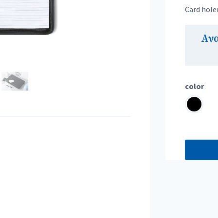
Card holer
Αν
color