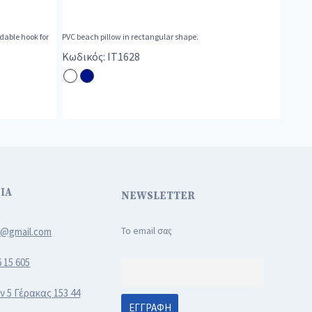
dable hook for
PVC beach pillow in rectangular shape.
Κωδικός: IT1628
ΙΑ
NEWSLETTER
3@gmail.com
Το email σας
6 15 605
ν 5 Γέρακας 153 44