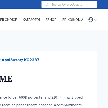
Products
search
ER CHOICE
ΚΑΤΑΛΟΓΟΙ
ESHOP
ΕΠΙΚΟΙΝΩΝΙΑ
Towels
Sports towels
 προϊόντος:
KC2387
Blankets
Beach & hammam towels
IME
nce folder. 600D polyester and 210T lining. Zipped.
ed recycled paper sheets notepad. 4 compartments.