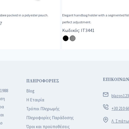
isbee packed in a polyester pouch.
Elegant handbag holder with a segmented fol
perfect adjustment.
7
Κωδικός: IT3441
ΕΠΙΚΟΙΝΩΝ
ΠΛΗΡΟΦΟΡΙΕΣ
 1988
Blog
blazos12
ιση
Η Εταιρία
ρα
+30 210 6
Τρόποι Πληρωμής
αι
Πληροφορίες Παράδοσης
Λ. Σπάτω
λο
Όροι και προϋποθέσεις