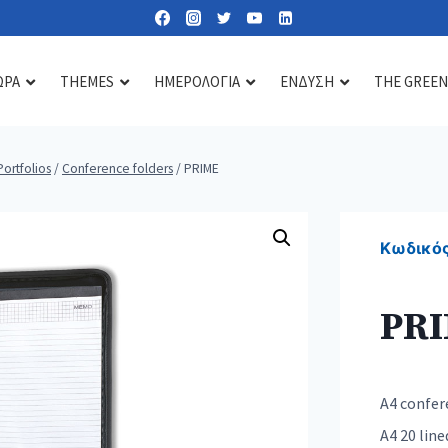
ΩΡΑ
THEMES
ΗΜΕΡΟΛΟΓΙΑ
ΕΝΔΥΣΗ
THE GREEN
Portfolios
/
Conference folders
/
PRIME
Lipbalms
Care essentials
Diffusers & scents
Sun lotions
Mirrors
Candles
Κωδικός
Nail kits
Soaps & gels
PR
Heat & cold pads
Bath accessories
Toiletry & cosmetic bags
A4 confere
A4 20 lin