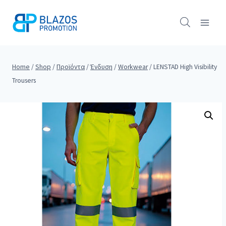
Skip
to
content
Home
/
Shop
/
Προϊόντα
/
Ένδυση
/
Workwear
/
LENSTAD High Visibility
Trousers