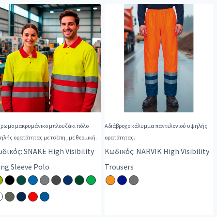
χρωμο μακρυμάνικο μπλουζάκι πόλο
Αδιάβροχο κάλυμμα παντελονιού υψηλής
ηλής ορατότητας με τσέπη , με θερμική
ορατότητας.
ίδρ
δικός: SNAKE High Visibility
Κωδικός: NARVIK High Visibility
ng Sleeve Polo
Trousers