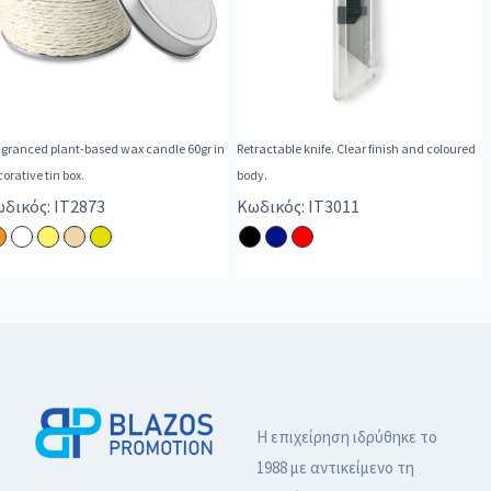
agranced plant-based wax candle 60gr in
Retractable knife. Clear finish and coloured
orative tin box.
body.
δικός: IT2873
Κωδικός: IT3011
Η επιχείρηση ιδρύθηκε το
1988 με αντικείμενο τη