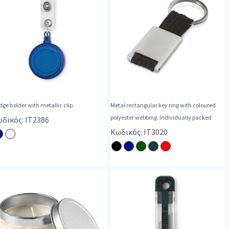
ge holder with metallic clip.
Metal rectangular key ring with coloured
polyester webbing. Individually packed
δικός: IT2386
Κωδικός: IT3020