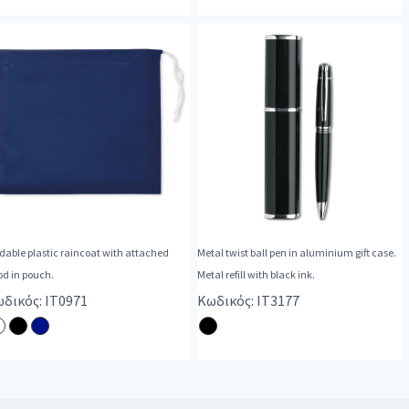
dable plastic raincoat with attached
Metal twist ball pen in aluminium gift case.
od in pouch.
Metal refill with black ink.
δικός: IT0971
Κωδικός: IT3177