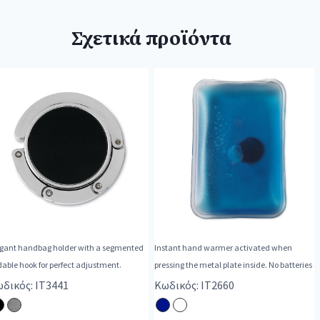
Σχετικά προϊόντα
egant handbag holder with a segmented
Instant hand warmer activated when
dable hook for perfect adjustment.
pressing the metal plate inside. No batteries
δικός: IT3441
Κωδικός: IT2660