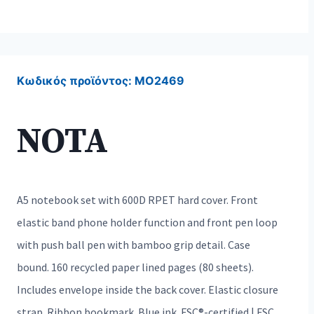
Κωδικός προϊόντος:
MO2469
NOTA
A5 notebook set with 600D RPET hard cover. Front
elastic band phone holder function and front pen loop
with push ball pen with bamboo grip detail. Case
bound. 160 recycled paper lined pages (80 sheets).
Includes envelope inside the back cover. Elastic closure
strap. Ribbon bookmark. Blue ink. FSC®-certified | FSC