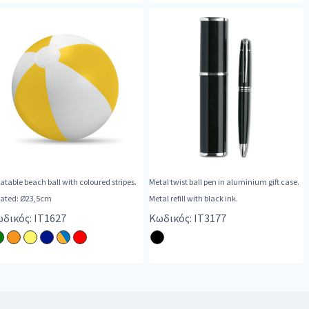
latable beach ball with coloured stripes.
Metal twist ball pen in aluminium gift case.
flated: Ø23,5cm
Metal refill with black ink.
δικός: IT1627
Κωδικός: IT3177