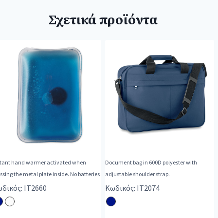
Σχετικά προϊόντα
stant hand warmer activated when
Document bag in 600D polyester with
ssing the metal plate inside. No batteries
adjustable shoulder strap.
δικός: IT2660
Κωδικός: IT2074