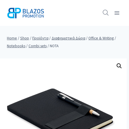
Skip
to
content
Home
/
Shop
/
Προϊόντα
/
Διαφημιστικά Δώρα
/
Office & Writing
/
Notebooks
/
Combi sets
/
NOTA