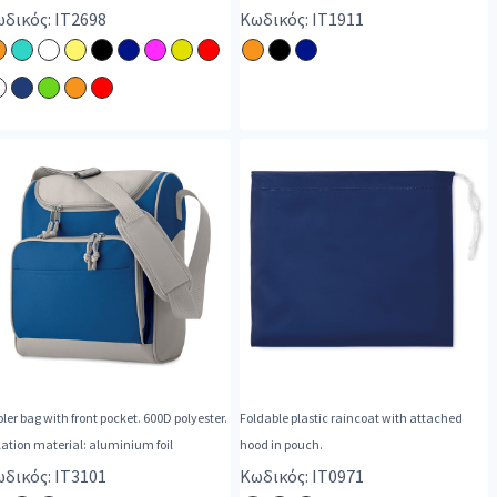
illa.
δικός: IT2698
Κωδικός: IT1911
ler bag with front pocket. 600D polyester.
Foldable plastic raincoat with attached
lation material: aluminium foil
hood in pouch.
δικός: IT3101
Κωδικός: IT0971