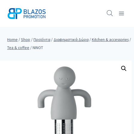
Skip
to
content
Home
/
Shop
/
Προϊόντα
/
Διαφημιστικά Δώρα
/
Kitchen & accessories
/
Tea & coffee
/
NINOT