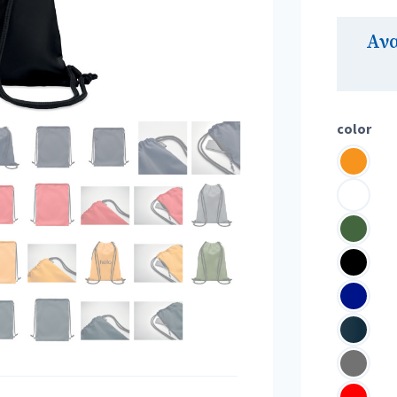
Αν
color