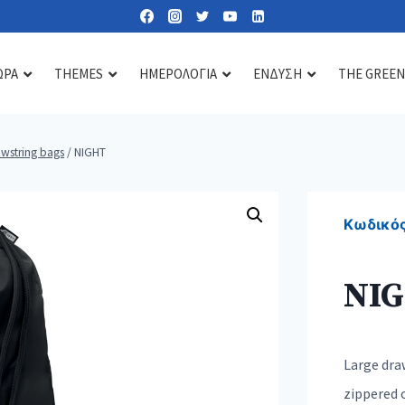
ΩΡΑ
THEMES
ΗΜΕΡΟΛΟΓΙΑ
ΕΝΔΥΣΗ
THE GREEN
wstring bags
/
NIGHT
Lipbalms
Care essentials
Diffusers & scents
Sun lotions
Mirrors
Candles
Κωδικός
Nail kits
Soaps & gels
NI
Heat & cold pads
Bath accessories
Toiletry & cosmetic bags
Large dra
zippered 