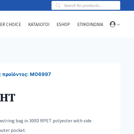
Products
search
ER CHOICE
ΚΑΤΑΛΟΓΟΙ
ESHOP
ΕΠΙΚΟΙΝΩΝΙΑ
Towels
Sports towels
 προϊόντος:
MO6997
Blankets
Beach & hammam towels
GHT
wstring bag in 300D RPET polyester with side
outer pocket.