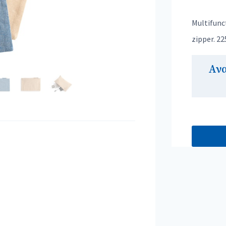
Multifunc
zipper. 2
Αν