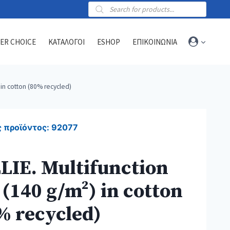
Products
search
ER CHOICE
ΚΑΤΑΛΟΓΟΙ
ESHOP
ΕΠΙΚΟΙΝΩΝΙΑ
 in cotton (80% recycled)
Towels
Sports towels
 προϊόντος:
92077
Blankets
Beach & hammam towels
LIE. Multifunction
 (140 g/m²) in cotton
% recycled)