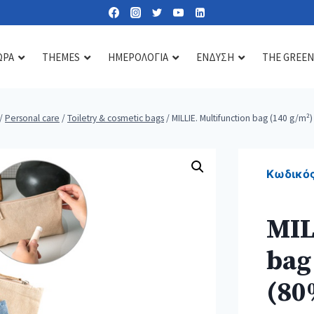
ΩΡΑ
THEMES
ΗΜΕΡΟΛΟΓΙΑ
ΕΝΔΥΣΗ
THE GREEN
/
Personal care
/
Toiletry & cosmetic bags
/
MILLIE. Multifunction bag (140 g/m²)
Lipbalms
Care essentials
Diffusers & scents
Sun lotions
Mirrors
Candles
Κωδικός
Nail kits
Soaps & gels
MIL
Heat & cold pads
bag
Bath accessories
Toiletry & cosmetic bags
(80