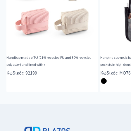
Handbag made of PU (21% recycled PU and 30% recycled
Hanging cosmetic b
polyester) and lined with r
pockets in high densi
Κωδικός: 92199
Κωδικός: MO76