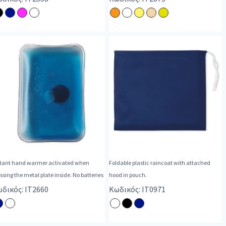
stant hand warmer activated when
Foldable plastic raincoat with attached
ssing the metal plate inside. No batteries
hood in pouch.
δικός: IT2660
Κωδικός: IT0971