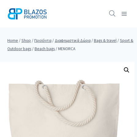
Skip
to
content
Home
/
Shop
/
Προϊόντα
/
Διαφημιστικά Δώρα
/
Bags & travel
/
Sport &
Outdoor bags
/
Beach bags
/
MENORCA