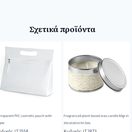
Σχετικά προϊόντα
ansparent PVC cosmetic pouch with
Fragranced plant-based wax candle 60gr in
per.
decorative tin box.
δικός: IT2558
Κωδικός: IT2873