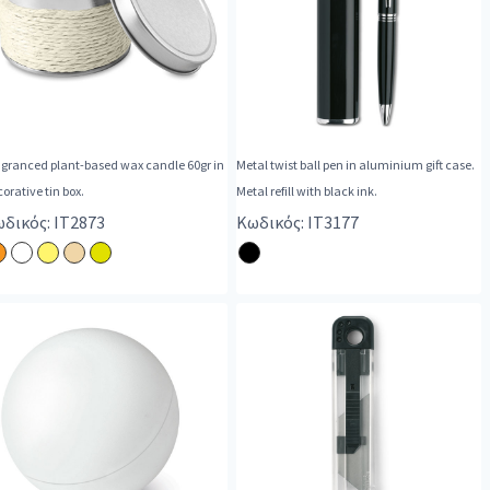
agranced plant-based wax candle 60gr in
Metal twist ball pen in aluminium gift case.
orative tin box.
Metal refill with black ink.
δικός: IT2873
Κωδικός: IT3177