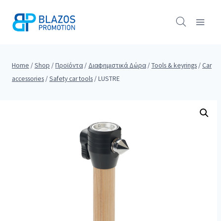
Skip
to
content
Home
/
Shop
/
Προϊόντα
/
Διαφημιστικά Δώρα
/
Tools & keyrings
/
Car
accessories
/
Safety car tools
/
LUSTRE