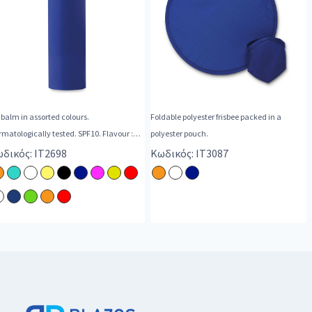
 balm in assorted colours.
Foldable polyester frisbee packed in a
matologically tested. SPF10. Flavour :
polyester pouch.
illa.
δικός: IT2698
Κωδικός: IT3087