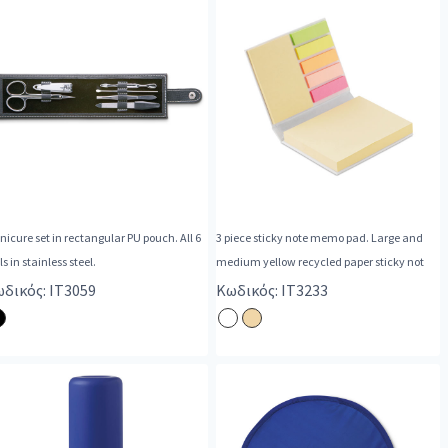
icure set in rectangular PU pouch. All 6
3 piece sticky note memo pad. Large and
ls in stainless steel.
medium yellow recycled paper sticky not
δικός: IT3059
Κωδικός: IT3233