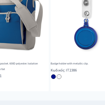
 pocket. 600D polyester. Isolation
Badge holder with metallic clip.
foil
Κωδικός: IT2386
1