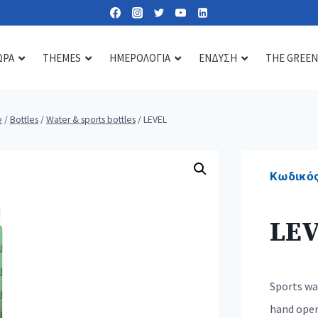
ΩΡΑ
THEMES
ΗΜΕΡΟΛΟΓΙΑ
ΕΝΔΥΣΗ
THE GREEN
e
/
Bottles
/
Water & sports bottles
/
LEVEL
Lipbalms
Care essentials
Diffusers & scents
Sun lotions
Mirrors
Candles
Κωδικός
Nail kits
Soaps & gels
LE
Heat & cold pads
Bath accessories
Toiletry & cosmetic bags
Sports wa
hand openi