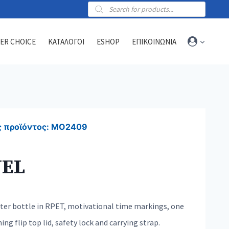
Products
search
ER CHOICE
ΚΑΤΑΛΟΓΟΙ
ESHOP
ΕΠΙΚΟΙΝΩΝΙΑ
Towels
Sports towels
 προϊόντος:
MO2409
Blankets
Beach & hammam towels
VEL
ter bottle in RPET, motivational time markings, one
ng flip top lid, safety lock and carrying strap.