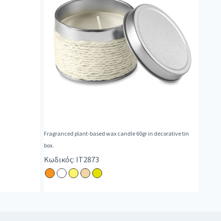
Fragranced plant-based wax candle 60gr in decorative tin
box.
Κωδικός: IT2873