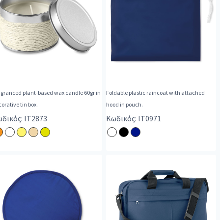
agranced plant-based wax candle 60gr in
Foldable plastic raincoat with attached
orative tin box.
hood in pouch.
δικός: IT2873
Κωδικός: IT0971