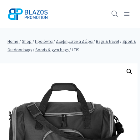
Skip
to
content
Home
/
Shop
/
Προϊόντα
/
Διαφημιστικά Δώρα
/
Bags & travel
/
Sport &
Outdoor bags
/
Sports & gym bags
/
LEIS