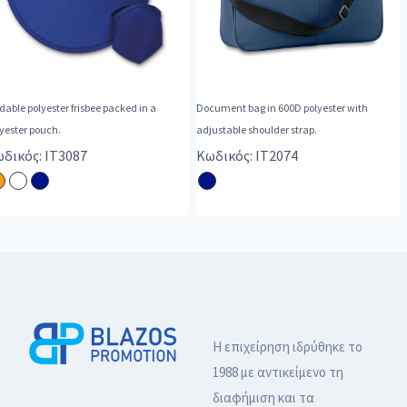
dable polyester frisbee packed in a
Document bag in 600D polyester with
yester pouch.
adjustable shoulder strap.
δικός: IT3087
Κωδικός: IT2074
Η επιχείρηση ιδρύθηκε το
1988 με αντικείμενο τη
διαφήμιση και τα