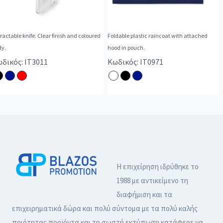
ractable knife. Clear finish and coloured
Foldable plastic raincoat with attached
dy.
hood in pouch.
δικός: IT3011
Κωδικός: IT0971
Η επιχείρηση ιδρύθηκε το
1988 με αντικείμενο τη
διαφήμιση και τα
επιχειρηματικά δώρα και πολύ σύντομα με τα πολύ καλής
ποιότητας προϊόντα και τη σωστή εκτύπωση κατάφερε να