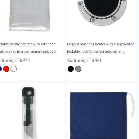
dable plastic poncho with attached
Elegant handbag holder with a segmented
d, packed in a transparent polybag.
foldable hook for perfect adjustment.
δικός: IT0972
Κωδικός: IT3441