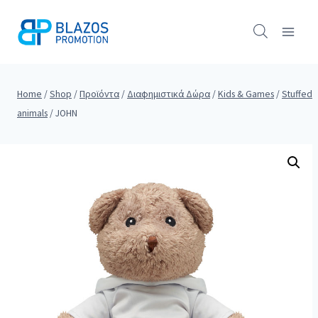
Skip
to
content
Home
/
Shop
/
Προϊόντα
/
Διαφημιστικά Δώρα
/
Kids & Games
/
Stuffed
animals
/
JOHN