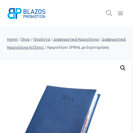
Skip
to
content
Home
/
Shop
/
Προϊόντα
/
Διαφημιστικά Ημερολόγια
/
Διαφημιστικά
Ημερολόγια Ατζέντες
/
Ημερολόγιο SPIRAL με Ευρετηρίαση