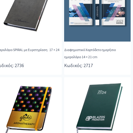
ερολόγιο SPIRAL με Ευρετηρίαση 17 × 24
Διαφημιστικό Χαρτόδετο ημερήσιο
m
ημερολόγιο 14 × 21 cm
δικός: 2736
Κωδικός: 2717