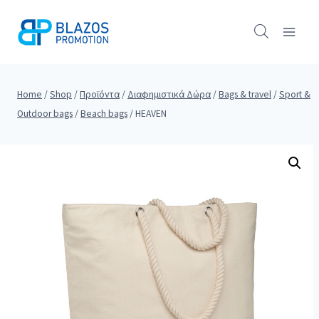
Skip
to
content
Home
/
Shop
/
Προϊόντα
/
Διαφημιστικά Δώρα
/
Bags & travel
/
Sport &
Outdoor bags
/
Beach bags
/
HEAVEN