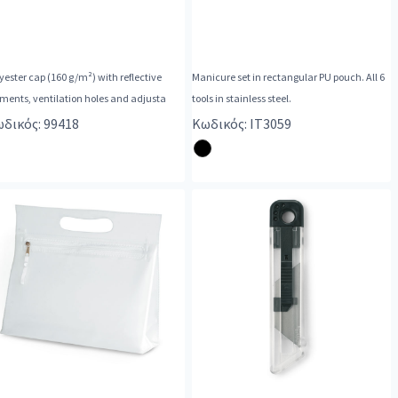
yester cap (160 g/m²) with reflective
Manicure set in rectangular PU pouch. All 6
ments, ventilation holes and adjusta
tools in stainless steel.
δικός: 99418
Κωδικός: IT3059