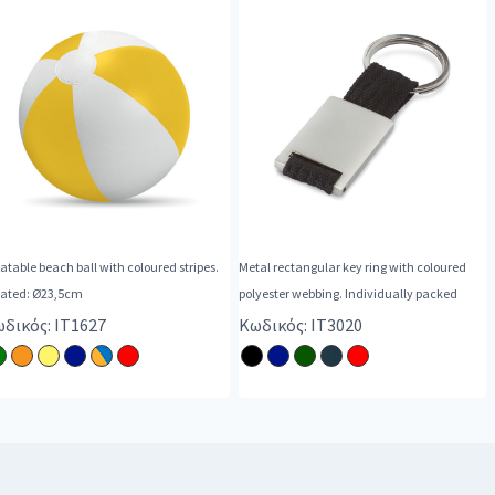
latable beach ball with coloured stripes.
Metal rectangular key ring with coloured
flated: Ø23,5cm
polyester webbing. Individually packed
δικός: IT1627
Κωδικός: IT3020