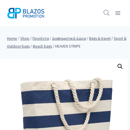
Skip
to
content
Home
/
Shop
/
Προϊόντα
/
Διαφημιστικά Δώρα
/
Bags & travel
/
Sport &
Outdoor bags
/
Beach bags
/
HEAVEN STRIPE