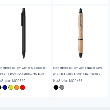
h button ball pen with recycled paper
Push button ball pen with bamboo barrel
rel and 100% PLA corn fittings. Blue
and ABS fittings. Blue ink. Bamboo is a
δικός: MO9830
Κωδικός: MO9485