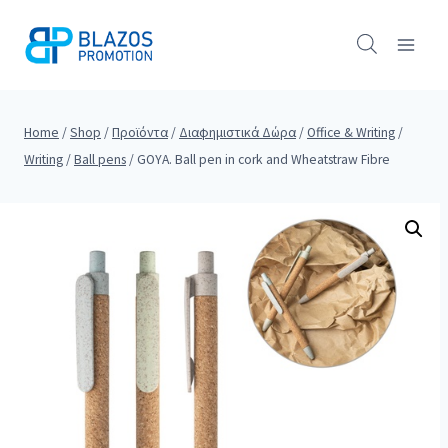
Skip
to
content
Home
/
Shop
/
Προϊόντα
/
Διαφημιστικά Δώρα
/
Office & Writing
/
Writing
/
Ball pens
/
GOYA. Ball pen in cork and Wheatstraw Fibre