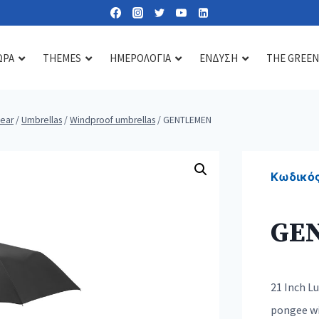
ΩΡΑ
THEMES
ΗΜΕΡΟΛΟΓΙΑ
ΕΝΔΥΣΗ
THE GREEN
wear
/
Umbrellas
/
Windproof umbrellas
/
GENTLEMEN
Lipbalms
Care essentials
Diffusers & scents
Sun lotions
Mirrors
Candles
Κωδικός
Nail kits
Soaps & gels
GE
Heat & cold pads
Bath accessories
Toiletry & cosmetic bags
21 Inch L
pongee wit