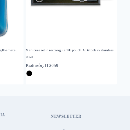
g the metal
Manicure set in rectangular PU pouch. All 6 tools in stainless
steel.
Κωδικός: IT3059
ΙΑ
NEWSLETTER