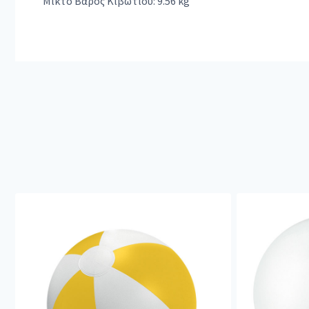
Μικτό Βάρος Κιβωτίου: 9.56 kg