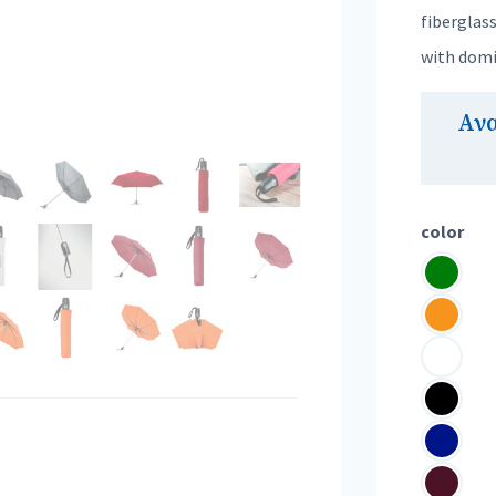
fiberglas
with domi
Αν
color