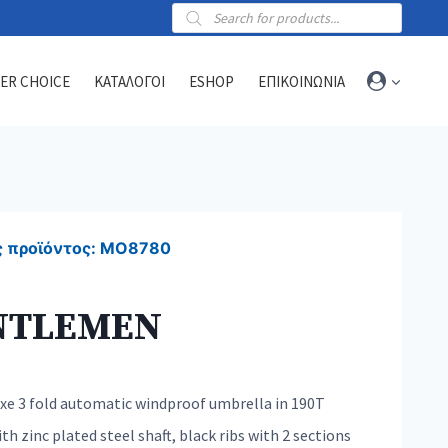
Products
search
ER CHOICE
ΚΑΤΑΛΟΓΟΙ
ESHOP
ΕΠΙΚΟΙΝΩΝΙΑ
Towels
Sports towels
 προϊόντος:
MO8780
Blankets
Beach & hammam towels
NTLEMEN
uxe 3 fold automatic windproof umbrella in 190T
h zinc plated steel shaft, black ribs with 2 sections