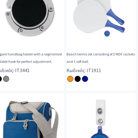
egant handbag holder with a segmented
Beach tennis set consisting of 2 MDF rackets
dable hook for perfect adjustment.
and 1 soft ball.
δικός: IT3441
Κωδικός: IT1911