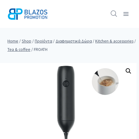
Skip
to
content
Home
/
Shop
/
Προϊόντα
/
Διαφημιστικά Δώρα
/
Kitchen & accessories
/
Tea & coffee
/
FROATH