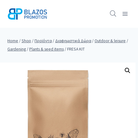
Skip
to
content
Home
/
Shop
/
Προϊόντα
/
Διαφημιστικά Δώρα
/
Outdoor & leisure
/
Gardening
/
Plants & seed items
/
FRESA KIT