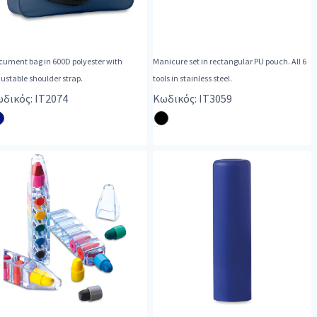
cument bag in 600D polyester with
Manicure set in rectangular PU pouch. All 6
ustable shoulder strap.
tools in stainless steel.
δικός: IT2074
Κωδικός: IT3059