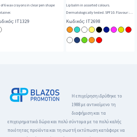
 of 6 wax crayons in clear pen shape
Lip balm in assorted colours.
tainer.
Dermatologically tested. SPF10. Flavour :
Vanilla.
δικός: IT1329
Κωδικός: IT2698
Η επιχείρηση ιδρύθηκε το
1988 με αντικείμενο τη
διαφήμιση και τα
επιχειρηματικά δώρα και πολύ σύντομα με τα πολύ καλής
ποιότητας προϊόντα και τη σωστή εκτύπωση κατάφερε να