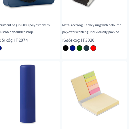
cument bag in 600D polyester with
Metal rectangular key ring with coloured
ustable shoulder strap.
polyester webbing. Individually packed
δικός: IT2074
Κωδικός: IT3020