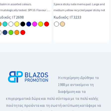
 balm in assorted colours.
3 piece sticky note memo pad. Large and
matologically tested. SPF10. Flavour :
medium yellow recycled paper sticky not
illa.
δικός: IT2698
Κωδικός: IT3233
Η επιχείρηση ιδρύθηκε το
1988 με αντικείμενο τη
διαφήμιση και τα
επιχειρηματικά δώρα και πολύ σύντομα με τα πολύ καλής
ποιότητας προϊόντα και τη σωστή εκτύπωση κατάφερε να