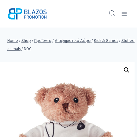
Skip
to
content
Home
/
Shop
/
Προϊόντα
/
Διαφημιστικά Δώρα
/
Kids & Games
/
Stuffed
animals
/
DOC