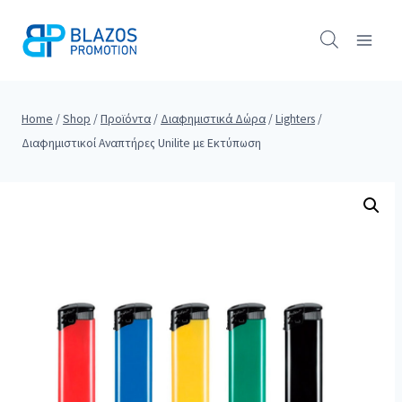
Skip
to
content
Home
/
Shop
/
Προϊόντα
/
Διαφημιστικά Δώρα
/
Lighters
/
Διαφημιστικοί Αναπτήρες Unilite με Εκτύπωση