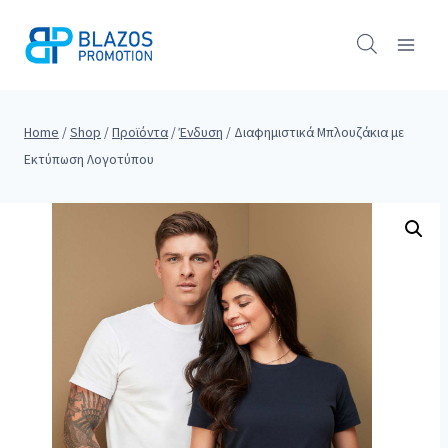
Skip
to
content
Home
/
Shop
/
Προϊόντα
/
Ένδυση
/
Διαφημιστικά Μπλουζάκια με
Εκτύπωση Λογοτύπου