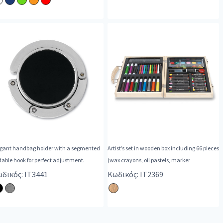
egant handbag holder with a segmented
Artist’s set in wooden box including 66 pieces
dable hook for perfect adjustment.
(wax crayons, oil pastels, marker
δικός: IT3441
Κωδικός: IT2369