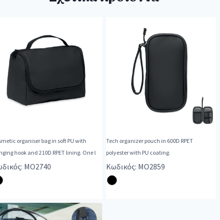
metic organiser bag in soft PU with
Tech organizer pouch in 600D RPET
hanging hook and 210D RPET lining. One l
polyester with PU coating.
δικός: MO2740
Κωδικός: MO2859