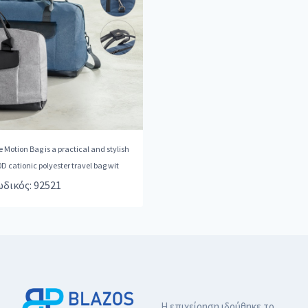
 Motion Bag is a practical and stylish
D cationic polyester travel bag wit
δικός: 92521
Η επιχείρηση ιδρύθηκε το