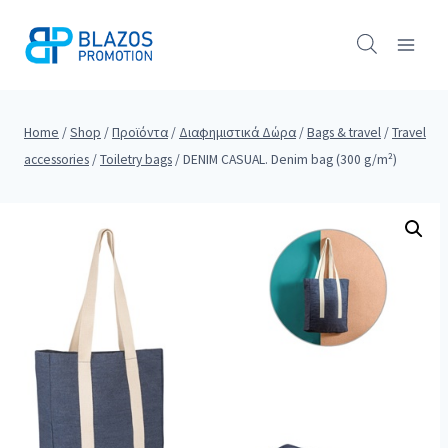
Skip
to
content
Home
/
Shop
/
Προϊόντα
/
Διαφημιστικά Δώρα
/
Bags & travel
/
Travel
accessories
/
Toiletry bags
/
DENIM CASUAL. Denim bag (300 g/m²)